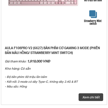
- Tốc độ phản hồi: Chế độ có dây 8000Hz, chế độ 2.4G 1000Hz, chế độ
Bluetooth 125Hz.
- Trọng lượng: Khoảng 1329g (không bao gồm dây cáp/receiver), khoảng
1382g (bao gồm dây cáp/receiver)
- Kích thước bàn phím: 442.90 (Dài) × 139.41 (Rộng) × 43.19 (Cao) ±0.5mm
- Hệ điều hành tương thích: Windows, macOS, Android, iOS
- Phụ kiện kèm theo: Sách hướng dẫn sử dụng + (1-4) Switch tặng kèm +
Dây USB type-C + Dụng cụ thay keycap
AULA F108PRO V2 (6627) BÀN PHÍM CƠ GAMING 3 MODE (PHIÊN
BẢN MÀU HỒNG/ STRAWBERRY MINT SWITCH)
1,919,000 VNĐ
Giá tham khảo:
Kho hàng: Có sẵn
- Độ bền phím: 60 triệu lần bấm
- Kết nối: 3 mode có dây Type-C, không dây 2.4G & BT
- Màu sắc: Hồng
- Keycap PBT Double-Shot
- Đèn nền: LED RGB 22 hiệu ứng ánh sáng
Xem chi tiết
- Loại switch: Strawberry Mint switch
- Hiệu ứng âm thanh khi gõ phím: Linear