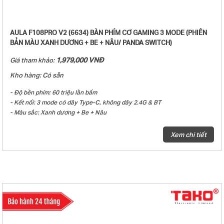
- Phụ kiện kèm theo: Sách hướng dẫn sử dụng + (1-4) Switch tặng kèm +
Dây USB type-C + Dụng cụ thay keycap
AULA F108PRO V2 (6634) BÀN PHÍM CƠ GAMING 3 MODE (PHIÊN
BẢN MÀU XANH DƯƠNG + BE + NÂU/ PANDA SWITCH)
1,979,000 VNĐ
Giá tham khảo:
Kho hàng: Có sẵn
- Độ bền phím: 60 triệu lần bấm
- Kết nối: 3 mode có dây Type-C, không dây 2.4G & BT
- Màu sắc: Xanh dương + Be + Nâu
- Keycap PBT Double-Shot
- Đèn nền: LED RGB 22 hiệu ứng ánh sáng
Xem chi tiết
- Loại switch: Panda switch
- Hiệu ứng âm thanh khi gõ phím: Linear
- Màn hình Matrix LED 7×7, hỗ trợ nhiều chức năng và có thể tùy chỉnh
bằng driver.
- Phím có các tính năng nâng cao SOCD, MT, TGL, CB
- Hot-Swap 5 pin
- Gasket mount
- Plate PC
- Mạch xuôi