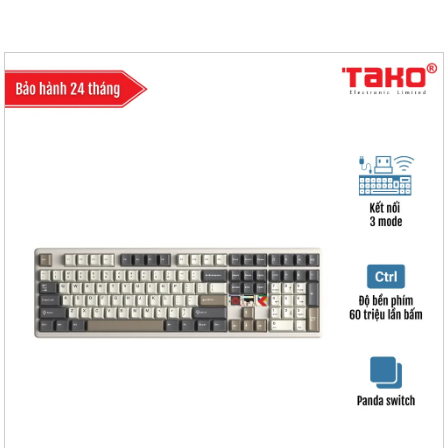
- Màn hình Matrix LED 7×7, hỗ trợ nhiều chức năng và có thể tùy chỉnh
bằng driver.
- Phím có các tính năng nâng cao SOCD, MT, TGL, CB
- Hot-Swap 5 pin
- Gasket mount
- Plate PC
- Mạch xuôi
- Số lượng phím: 108 phím
- Điện áp/dòng sạc: DC 5V / ≤1500mA, thời gian sạc khoảng 14–16 giờ
- Điện áp định mức: DC 3.7V (4.2V khi sạc đầy)
- Dòng điện định mức: ≤380mA @3.7V (LED mặc định)/ ≤20mA (khi tắt
LED)
- Dung lượng pin: Pin 10.000mAh (2*5000mAh)
- Thời gian sử dụng sau khi sạc đầy pin: ≥31 giờ (LED mặc định)/ ≥600 giờ
(tắt LED)
- Giao diện sạc: Giao diện Type-C
- Tốc độ phản hồi: Chế độ có dây 8000Hz, chế độ 2.4G 1000Hz, chế độ
Bluetooth 125Hz.
- Trọng lượng: Khoảng 1329g (không bao gồm dây cáp/receiver), khoảng
1382g (bao gồm dây cáp/receiver)
- Kích thước bàn phím: 442.90 (Dài) × 139.41 (Rộng) × 43.19 (Cao) ±0.5mm
- Hệ điều hành tương thích: Windows, macOS, Android, iOS