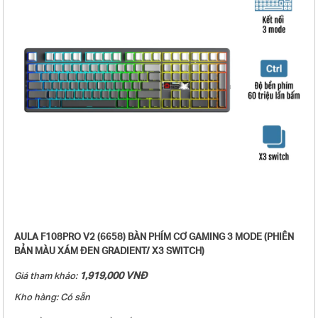
- Dung lượng pin: 4000mAh
- Thời gian sử dụng khi sạc đầy pin: Khoảng 23 giờ (hiệu ứng ánh sáng
mặc định) và khoảng 40 giờ (tắt led)
- Kích thước bàn phím (L x W x H): 322.7 × 143.2 × 43.1 ± 1mm
- Trọng lượng: 1172g
- Hệ điều hành tương thích: WINXP/WIN7/WIN8/WIN10
- Phụ kiện kèm theo: Sách hướng dẫn sử dụng + Dây USB type-C + Dụng
cụ thay switch + Switch tặng kèm (1-4 chiếc)
AULA F108PRO V2 (6658) BÀN PHÍM CƠ GAMING 3 MODE (PHIÊN
BẢN MÀU XÁM ĐEN GRADIENT/ X3 SWITCH)
1,919,000 VNĐ
Giá tham khảo:
Kho hàng: Có sẵn