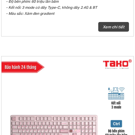
- Độ bền phím: 60 triệu lần bấm
- Kết nối: 3 mode có dây Type-C, không dây 2.4G & BT
- Màu sắc: Xám đen gradient
- Keycap PBT Double-Shot
- Đèn nền: LED RGB 22 hiệu ứng ánh sáng
Xem chi tiết
- Loại switch: X3 switch
- Hiệu ứng âm thanh khi gõ phím: Linear
- Màn hình Matrix LED 7×7, hỗ trợ nhiều chức năng và có thể tùy chỉnh
bằng driver.
- Phím có các tính năng nâng cao SOCD, MT, TGL, CB
- Hot-Swap 5 pin
- Gasket mount
- Plate PC
- Mạch xuôi
- Số lượng phím: 108 phím
- Điện áp/dòng sạc: DC 5V / ≤1500mA, thời gian sạc khoảng 14–16 giờ
- Điện áp định mức: DC 3.7V (4.2V khi sạc đầy)
- Dòng điện định mức: ≤380mA @3.7V (LED mặc định)/ ≤20mA (khi tắt
LED)
- Dung lượng pin: Pin 10.000mAh (2*5000mAh)
- Thời gian sử dụng sau khi sạc đầy pin: ≥31 giờ (LED mặc định)/ ≥600 giờ
(tắt LED)
- Giao diện sạc: Giao diện Type-C