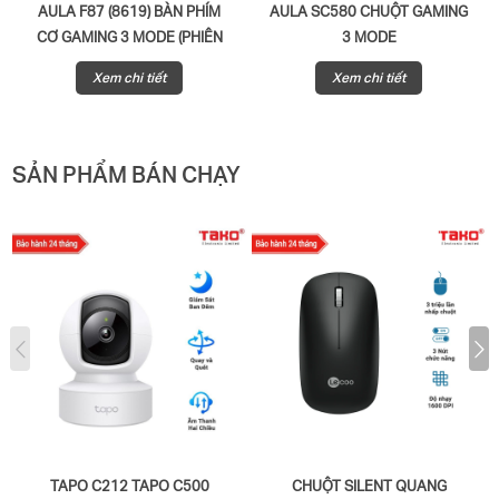
AULA F87 (8619) BÀN PHÍM
AULA SC580 CHUỘT GAMING
CƠ GAMING 3 MODE (PHIÊN
3 MODE
BẢN ĐEN + TRẮNG + XANH
Xem chi tiết
Xem chi tiết
LÁ/ GREY WOOD V3 SWITCH)
SẢN PHẨM BÁN CHẠY
TAPO C212 TAPO C500
CHUỘT SILENT QUANG