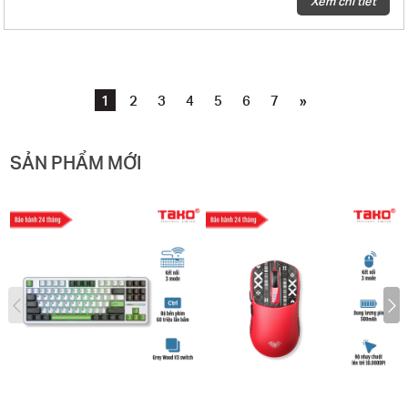
Xem chi tiết
- Loại switch: Star Vector switch
- Hiệu ứng âm thanh khi gõ phím: Linear
- Hot-Swap 5 pin
- Gasket mount
- Núm xoay đa chức năng
1
2
3
4
5
6
7
»
- Màn hình hiển thị thông tin và hình ảnh
- Mạch xuôi
- Số lượng phím: 80 phím
SẢN PHẨM MỚI
- Điện áp/dòng sạc: DC 5V-1500mA, thời gian sạc khoảng 4 tiếng
- Dung lượng pin: Pin lithium 4000mAh
- Thời gian sử dụng khi sạc đầy pin: Khoảng 30 giờ (hiệu ứng ánh sáng
mặc định) và khoảng 80 giờ (tắt led)
- Kích thước bàn phím (L x W x H): 327.69 × 143.17 × 43.26 ± 0.5 mm
- Trọng lượng: Khoảng 958,5g (không có cáp/bộ thu)/ 1007,5g (với cáp/bộ
thu)
- Hệ điều hành tương thích: WINXP/WIN7/WIN8/WIN10/Android/IOS/MAC
- Phụ kiện kèm theo: Sách hướng dẫn sử dụng + Dây USB type-C + Bộ
vệ sinh phím + Dụng cụ thay switch + (1-4) switch tặng kèm