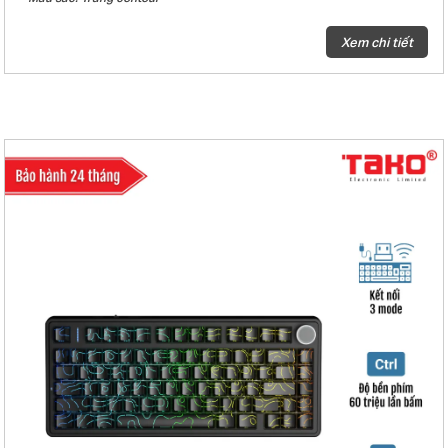
- Keycap PBT Double-Shot
- Đèn nền: LED RGB
Xem chi tiết
- Loại switch: Black King magnetic switch
- Hiệu ứng âm thanh khi gõ phím: Linear
- Polling Rate: 8000Hz
- Scan Rate: 160.000Hz
- RT (Rapid Trigger): 0.01mm
- Hot-Swap
- Gasket mount
- Mạch xuôi
- Số lượng phím: 80 phím
- Điện áp/dòng sạc: DC 5V/ 1200mA
- Điện áp định mức: DC 3.7V
- Dung lượng pin: 4000mAh
- Thời gian sử dụng khi sạc đầy pin: Khoảng 23 giờ (hiệu ứng ánh sáng
mặc định) và khoảng 40 giờ (tắt led)
- Kích thước bàn phím (L x W x H): 322.7 × 143.2 × 43.1 ± 1mm
- Trọng lượng: 1172g
- Hệ điều hành tương thích: WINXP/WIN7/WIN8/WIN10
- Phụ kiện kèm theo: Sách hướng dẫn sử dụng + Dây USB type-C + Dụng
cụ thay switch + Switch tặng kèm (1-4 chiếc)