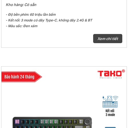
Kho hàng: Có sẵn
- Độ bền phím: 60 triệu lần bấm
- Kết nối: 3 mode có dây Type-C, không dây 2.4G & BT
- Màu sắc: Đen xám
- Keycap: Dye-sub
- Đèn nền: LED RGB 22 hiệu ứng ánh sáng
Xem chi tiết
- Loại switch: Seascape switch
- Hiệu ứng âm thanh khi gõ phím: Linear
- Màn hình Matrix LED 7×7, hỗ trợ nhiều chức năng và có thể tùy chỉnh
bằng driver.
- Phím có các tính năng nâng cao SOCD, MT, TGL, CB
- Hot-Swap 5 pin
- Gasket mount
- Plate PC
- Mạch xuôi
- Số lượng phím: 108 phím
- Điện áp/dòng sạc: DC 5V / ≤1500mA, thời gian sạc khoảng 14–16 giờ
- Điện áp định mức: DC 3.7V (4.2V khi sạc đầy)
- Dòng điện định mức: ≤380mA @3.7V (LED mặc định)/ ≤20mA (khi tắt
LED)
- Dung lượng pin: Pin 10.000mAh (2*5000mAh)