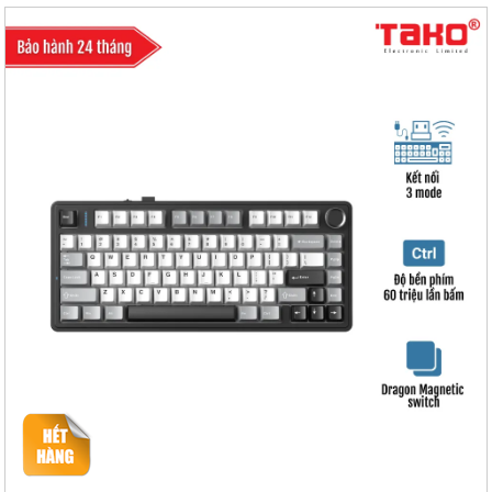
- RT (Rapid Trigger): 0.01mm
- Hot-Swap
- Gasket mount
- Mạch xuôi
- Số lượng phím: 80 phím
- Điện áp/dòng sạc: DC 5V/ 1200mA
- Điện áp định mức: DC 3.7V
- Dung lượng pin: 4000mAh
- Thời gian sử dụng khi sạc đầy pin: Khoảng 23 giờ (hiệu ứng ánh sáng
mặc định) và khoảng 40 giờ (tắt led)
- Kích thước bàn phím (L x W x H): 322.7 × 143.2 × 43.1 ± 1mm
- Trọng lượng: 1172g
- Hệ điều hành tương thích: WINXP/WIN7/WIN8/WIN10
- Phụ kiện kèm theo: Sách hướng dẫn sử dụng + Dây USB type-C + Dụng
cụ thay switch + Switch tặng kèm (1-4 chiếc)