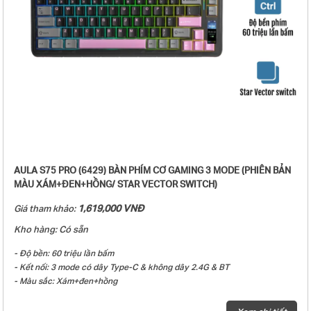
- Thời gian sử dụng sau khi sạc đầy pin: ≥31 giờ (LED mặc định)/ ≥600 giờ
(tắt LED)
- Giao diện sạc: Giao diện Type-C
- Tốc độ phản hồi: Chế độ có dây 8000Hz, chế độ 2.4G 1000Hz, chế độ
Bluetooth 125Hz.
- Trọng lượng: Khoảng 1329g (không bao gồm dây cáp/receiver), khoảng
1382g (bao gồm dây cáp/receiver)
- Kích thước bàn phím: 442.90 (Dài) × 139.41 (Rộng) × 43.19 (Cao) ±0.5mm
- Hệ điều hành tương thích: Windows, macOS, Android, iOS
- Phụ kiện kèm theo: Sách hướng dẫn sử dụng + (1-4) Switch tặng kèm +
Dây USB type-C + Dụng cụ thay keycap
AULA S75 PRO (6429) BÀN PHÍM CƠ GAMING 3 MODE (PHIÊN BẢN
MÀU XÁM+ĐEN+HỒNG/ STAR VECTOR SWITCH)
1,619,000 VNĐ
Giá tham khảo:
Kho hàng: Có sẵn
- Độ bền: 60 triệu lần bấm
- Kết nối: 3 mode có dây Type-C & không dây 2.4G & BT
- Màu sắc: Xám+đen+hồng
- Keycap PBT Double-Shot
- LED nền & LED viền: LED RGB 16,8 triệu màu