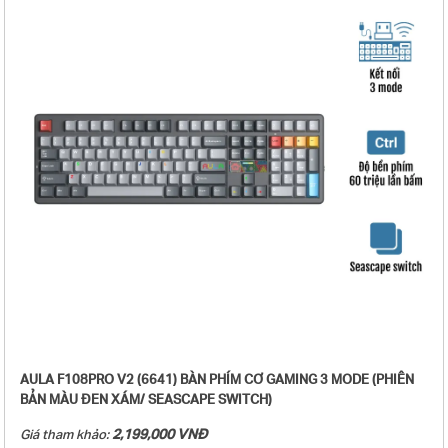
- Số lượng phím: 108 phím
- Điện áp/dòng sạc: DC 5V / ≤1500mA, thời gian sạc khoảng 14–16 giờ
- Điện áp định mức: DC 3.7V (4.2V khi sạc đầy)
- Dòng điện định mức: ≤380mA @3.7V (LED mặc định)/ ≤20mA (khi tắt
LED)
- Dung lượng pin: Pin 10.000mAh (2*5000mAh)
- Thời gian sử dụng sau khi sạc đầy pin: ≥31 giờ (LED mặc định)/ ≥600 giờ
(tắt LED)
- Giao diện sạc: Giao diện Type-C
- Tốc độ phản hồi: Chế độ có dây 8000Hz, chế độ 2.4G 1000Hz, chế độ
Bluetooth 125Hz.
- Trọng lượng: Khoảng 1329g (không bao gồm dây cáp/receiver), khoảng
1382g (bao gồm dây cáp/receiver)
- Kích thước bàn phím: 442.90 (Dài) × 139.41 (Rộng) × 43.19 (Cao) ±0.5mm
- Hệ điều hành tương thích: Windows, macOS, Android, iOS
- Phụ kiện kèm theo: Sách hướng dẫn sử dụng + (1-4) Switch tặng kèm +
Dây USB type-C + Dụng cụ thay keycap
-
AULA F108PRO V2 (6641) BÀN PHÍM CƠ GAMING 3 MODE (PHIÊN
BẢN MÀU ĐEN XÁM/ SEASCAPE SWITCH)
2,199,000 VNĐ
Giá tham khảo: