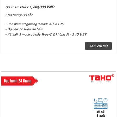
1,749,000 VNĐ
Giá tham khảo:
Kho hàng: Có sẵn
- Bàn phím cơ gaming 3 mode AULA F75
- Độ bền: 60 triệu lần bấm
- Kết nối: 3 mode có dây Type-C & không dây 2.4G & BT
- Màu sắc: Đen tím
- Keycap PBT Double-Shot
Xem chi tiết
- Đèn nền: LED RGB 16,8 triệu màu
- Loại switch: Graywood V3 switch
- Hiệu ứng âm thanh khi gõ phím: Linear
- Hot-Swap 5 pin
- Gasket mount
- Núm xoay đa chức năng
- Mạch xuôi
- Số lượng phím: 80 phím
- Điện áp/dòng sạc: DC 5V-1050mA, thời gian sạc khoảng 4 tiếng
- Điện áp định mức: DC 3.7V (đầy đủ 4.2V)
- Dung lượng pin: Pin lithium 4000mAh
- Thời gian sử dụng khi sạc đầy pin: Khoảng 30,5 giờ (hiệu ứng ánh sáng
mặc định) và khoảng 80 giờ (tắt led)