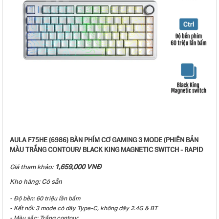
- Kích thước bàn phím (L x W x H): 327.69 × 143.17 × 43.26 ± 0.5 mm
- Trọng lượng: Khoảng 975g (không có cáp/bộ thu)/ 1023g (với cáp/bộ
thu)
- Hệ điều hành tương thích: WINXP/WIN7/WIN8/WIN10/Android/IOS/MAC
- Phụ kiện kèm theo: Sách hướng dẫn sử dụng + Dây USB type-C + Dụng
cụ thay switch + (1-4) switch tặng kèm
AULA F75HE (6986) BÀN PHÍM CƠ GAMING 3 MODE (PHIÊN BẢN
MÀU TRẮNG CONTOUR/ BLACK KING MAGNETIC SWITCH - RAPID
TRIGGER)
1,659,000 VNĐ
Giá tham khảo:
Kho hàng: Có sẵn
- Độ bền: 60 triệu lần bấm
- Kết nối: 3 mode có dây Type-C, không dây 2.4G & BT
- Màu sắc: Trắng contour