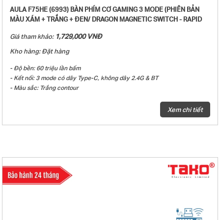
AULA F75HE (6993) BÀN PHÍM CƠ GAMING 3 MODE (PHIÊN BẢN
MÀU XÁM + TRẮNG + ĐEN/ DRAGON MAGNETIC SWITCH - RAPID
TRIGGER)
1,729,000 VNĐ
Giá tham khảo:
Kho hàng: Đặt hàng
- Độ bền: 60 triệu lần bấm
- Kết nối: 3 mode có dây Type-C, không dây 2.4G & BT
- Màu sắc: Trắng contour
- Keycap PBT Double-Shot
- Đèn nền: LED RGB
Xem chi tiết
- Loại switch: Black King magnetic switch
- Hiệu ứng âm thanh khi gõ phím: Linear
- Polling Rate: 8000Hz
- Scan Rate: 160.000Hz
- RT (Rapid Trigger): 0.01mm
- Hot-Swap
- Gasket mount
- Mạch xuôi
- Số lượng phím: 80 phím
- Điện áp/dòng sạc: DC 5V/ 1200mA
- Điện áp định mức: DC 3.7V