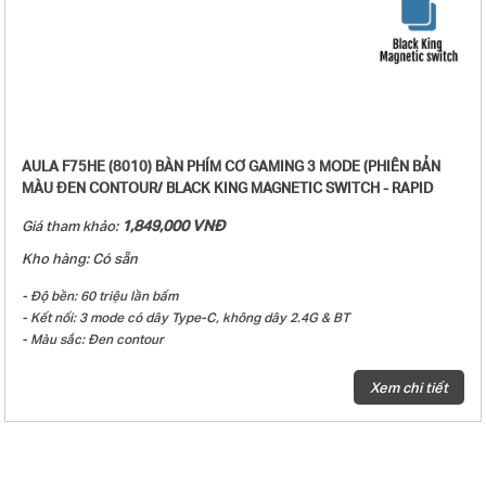
AULA F75HE (8010) BÀN PHÍM CƠ GAMING 3 MODE (PHIÊN BẢN
MÀU ĐEN CONTOUR/ BLACK KING MAGNETIC SWITCH - RAPID
TRIGGER)
1,849,000 VNĐ
Giá tham khảo:
Kho hàng: Có sẵn
- Độ bền: 60 triệu lần bấm
- Kết nối: 3 mode có dây Type-C, không dây 2.4G & BT
- Màu sắc: Đen contour
- Keycap PBT Double-Shot
- Đèn nền: LED RGB
Xem chi tiết
- Loại switch: Black King magnetic switch
- Hiệu ứng âm thanh khi gõ phím: Linear
- Polling Rate: 8000Hz
- Scan Rate: 160.000Hz