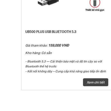
UB500 PLUS USB BLUETOOTH 5.3
159,000 VNĐ
Giá tham khảo:
Kho hàng: Có sẵn
- Bluetooth 5.3 — Cải thiện bảo mật và độ tin cậy so với
Bluetooth thế hệ trước
- Kết nối không dây – Cung cấp khả năng giao tiếp ổn định
và thuận tiện giữa các thiết bị Bluetooth và PC hoặc máy
tính xách tay của bạn
Xem chi tiết
- Ăng-ten đa hướng có thể điều chỉnh – Xoay và điều chỉnh
ăng-ten đa hướng để cải thiện trải nghiệm và hiệu suất của
người dùng trong các môi trường khác nhau.​​​​​​
- Hệ điều hành được hỗ trợ – Windows 11/10/8.1/7