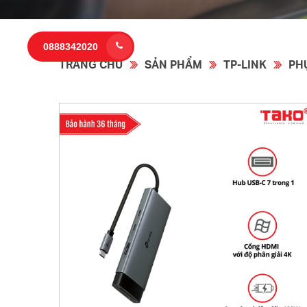
0888342020
TRANG CHỦ
SẢN PHẨM
TP-LINK
PH