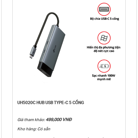
- Bền bỉ và linh hoạt: Với cáp bện dài 100mm, UA520C giúp
giảm thiểu nhiễu đối với các cổng khác. Đồng thời, thiết kế
vỏ hợp kim nhôm giúp tăng độ bền cho sản phẩm.
- Nhỏ gọn, dễ mang theo bên người: Mang theo UA520C bên
bạn và sử dụng ở bất cứ đâu, bất cứ lúc nào.
UH5020C HUB USB TYPE-C 5 CỔNG
499,000 VNĐ
Giá tham khảo:
Kho hàng: Có sẵn