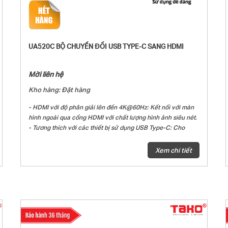
UA520C BỘ CHUYỂN ĐỔI USB TYPE-C SANG HDMI
Mời liên hệ
Kho hàng: Đặt hàng
- HDMI với độ phân giải lên đến 4K@60Hz: Kết nối với màn
hình ngoài qua cổng HDMI với chất lượng hình ảnh siêu nét.
- Tương thích với các thiết bị sử dụng USB Type-C: Cho
phép bạn kết nối với bất kỳ thiết bị nào có cổng Type-C hỗ
trợ chế độ DP Alt Mode.
Xem chi tiết
- Cắm và chạy: Ngay lập tức chuyển đổi cổng USB-C trên
thiết bị của bạn thành cổng HDMI mà không cần cài đặt
thêm.
- Tương thích với nhiều hệ điều hành: Hỗ trợ nhiều thiết bị
sử dụng Type-C bao gồm máy tính để bàn, điện thoại,
laptop, máy tính bảng và các hệ điều hành như MacOS,
Windows, iPadOS, iOS, Android, Linux OS, và Chrome OS.