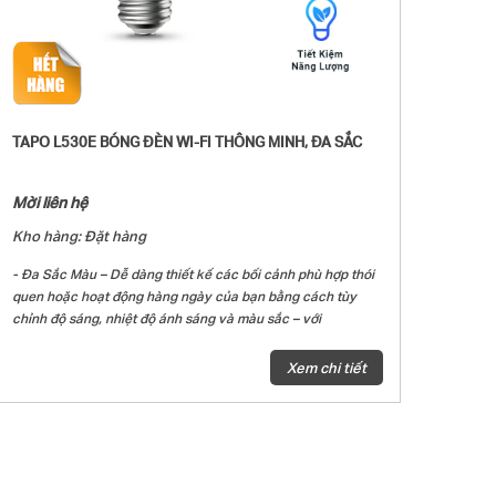
TAPO L530E BÓNG ĐÈN WI-FI THÔNG MINH, ĐA SẮC
Mời liên hệ
Kho hàng: Đặt hàng
- Đa Sắc Màu – Dễ dàng thiết kế các bối cảnh phù hợp thói
quen hoặc hoạt động hàng ngày của bạn bằng cách tùy
chỉnh độ sáng, nhiệt độ ánh sáng và màu sắc – với
16.000.000 màu sắc để lựa chọn.
- Tương đương 60-watt – bóng đèn LED tạo độ sáng trắng
Xem chi tiết
lên tới 806 lumens và có thể điều chỉnh độ sáng mờ từ 1%
đến 100%.
- Cài đặt trước tiện lợi – Bạn đã tìm thấy ánh sáng yêu thích
để xem phim? Lưu nó dưới dạng cài đặt mà bạn chỉ cần
chọn cho các đêm chiếu phim tiếp theo.
- Lịch biểu & Hẹn giờ – Tạo lịch biểu và đếm giờ để tắt/mở