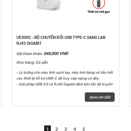
UE300C - BỘ CHUYỂN ĐỔI USB TYPE-C SANG LAN
RJ45 GIGABIT
349,000 VNĐ
Giá tham khảo:
Kho hàng: Có sẵn
- Lý tưởng cho máy tính xách tay, máy tính bảng và hầu hết
các thiết bị hỗ trợ USB-C để truy cập mạng có dây.
- Giải pháp USB 3.0 và RJ45 Gigabit đảm bảo tốc độ truyền
tải tốc độ cao lên tới 1000 Mbps.
- Cắm và dùng với Windows 11/10/8.1/8, macOS, iPadOS,
Xem chi tiết
Chrome OS, và Linux OS.
- Thiết kế dây có thể gập lại và nhỏ gọn phù hợp với
Ultrabook của bạn.
1
2
3
4
5