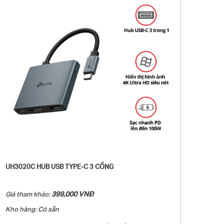
và microSD (tối đa 104 MB/s). Trải nghiệm quản lý dữ liệu
liền mạch với khả năng đọc/ghi đồng thời trên cả thẻ
microSD và SD.
- Sạc nhanh 100W mạnh mẽ: Cắm cáp sạc vào UH9120C và
liên tục cung cấp công suất lên đến 100W cho PC của bạn
trong khi truyền tệp hoặc phát trực tuyến phương tiện.
- Truyền dữ liệu SuperSpeed 5 Gbps: UH9120C bổ sung
thêm nhiều cổng USB 3.0 cho thiết bị của bạn, cho phép sử
dụng đồng thời nhiều thiết bị USB.
- Dễ sử dụng với Plug & Play: Chỉ cần cắm vào và bắt đầu
sử dụng sau vài giây, nhờ cài đặt không cần trình điều khiển
với Mac OS X El Capitan Phiên bản 10.11.6 trở lên, Windows
11/10/8.1, Linux OS, iPad OS, iOS, Android, Chrome OS và
Nintendo OS.
UH3020C HUB USB TYPE-C 3 CỔNG
399,000 VNĐ
Giá tham khảo:
Kho hàng: Có sẵn