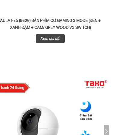
AULA F75 (8626) BÀN PHÍM CƠ GAMING 3 MODE (ĐEN +
AULA F75
XANH ĐẬM + CAM/ GREY WOOD V3 SWITCH)
BẢN XANH
Xem chi tiết