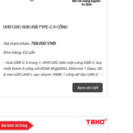
UH9120C HUB USB TYPE-C 9 CỔNG
799,000 VNĐ
Giá tham khảo:
Kho hàng: Có sẵn
- Hub USB-C 9 trong 1: UH9120C biến một cổng USB-C duy
nhất thành 9 cổng với HDMI 4K@60Hz, Ethernet 1 Gbps, SD
& microSD UHS-I, sạc nhanh 100W, 1 cổng dữ liệu USB-C
và 3 cổng dữ liệu USB-A.
- Hiển thị đa phương tiện độ nét cực cao: Kết nối với màn
Xem chi tiết
hình ngoài thông qua cổng HDMI 4K@60Hz để có trải
nghiệm độ nét cực cao tuyệt đẹp.
- Kết nối mạng Gigabit ổn định: Thiết bị nhỏ gọn này cung
cấp kết nối Gigabit Ethernet ổn định cho ultrabook,
Chromebook, máy tính xách tay hoặc máy tính để bàn của
bạn.
- SD & microSD UHS-I: Dễ dàng truyền dữ liệu trong thẻ SD