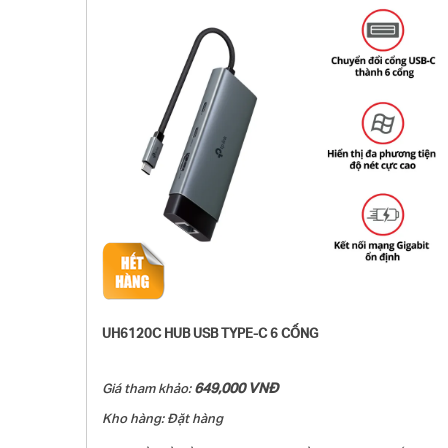
cung cấp công suất liên tục lên đến 100W cho PC trong khi
gửi tệp hoặc phát trực tuyến.
- Truyền dữ liệu siêu tốc 5 Gbps: UH7020C bổ sung ba cổng
USB 3.0 cho thiết bị của bạn, cho phép sử dụng đồng thời
nhiều thiết bị USB.
- Dễ dàng sử dụng chỉ với "Cắm và Chạy": Chỉ cần cắm vào
và bắt đầu sử dụng trong vài giây nhờ cài đặt không cần
driver với Mac OS, Windows 11/10/8.1/8/7, Linux OS,
iPadOS, iOS, Android, Chrome OS và Nintendo OS.
UH6120C HUB USB TYPE-C 6 CỔNG
649,000 VNĐ
Giá tham khảo:
Kho hàng: Đặt hàng