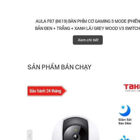
AULA F87 (8619) BÀN PHÍM CƠ GAMING 3 MODE (PHIÊ
BẢN ĐEN + TRẮNG + XANH LÁ/ GREY WOOD V3 SWITCH
Xem chi tiết
SẢN PHẨM BÁN CHẠY