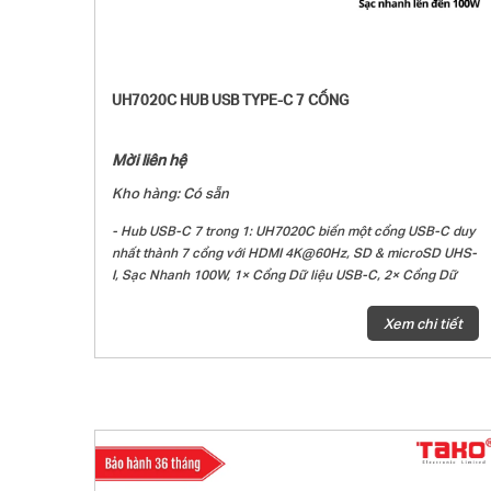
UH7020C HUB USB TYPE-C 7 CỔNG
Mời liên hệ
Kho hàng: Có sẵn
- Hub USB-C 7 trong 1: UH7020C biến một cổng USB-C duy
nhất thành 7 cổng với HDMI 4K@60Hz, SD & microSD UHS-
I, Sạc Nhanh 100W, 1× Cổng Dữ liệu USB-C, 2× Cổng Dữ
liệu USB-A.
- Cổng HDMI với độ phân giải 4K: Kết nối với màn hình ngoài
Xem chi tiết
thông qua cổng HDMI 4K@60Hz để trải nghiệm chất lượng
hình ảnh với độ phân giải cực cao.
- SD & microSD UHS-I: Dễ dàng truyền dữ liệu trên thẻ SD
và microSD (lên đến 200 MB/s). Trải nghiệm quản lý dữ liệu
liền mạch với khả năng đọc/ghi đồng thời trên cả thẻ
microSD và SD.
- Sạc nhanh lên đến 100W: Cắm cáp sạc vào UH7020C và