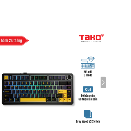
với độ sáng/màu sắc bạn chọn.
- Chế độ Bình Minh và Hoàng Hôn – Tự động bật ánh sáng
của bạn theo múi giờ của bạn.
- Không Yêu Cầu Hub – Chỉ cần kết nối bóng đèn L530E với
Wi-Fi nhà bạn.
- Điều Khiển Bằng Giọng Nói – Quản lý đèn bằng lệnh thoại
của bạn, Tapo hoạt động với Amazon Alexa và Trợ lý
Google.
- Điều Khiển Từ Xa – Lấy điện thoại ra khỏi túi và mở ứng
dụng Tapo để điều khiển bóng đèn từ xa.
- Chế Độ Vắng Nhà – Tự động mô phỏng một người nào đó
đang ở nhà để những vị khách không mong muốn luôn tránh
xa nhà bạn.
- Khôi Phục Trạng Thái Ánh Sáng Cuối – bóng đèn tự động
trở lại trạng thái sau cùng, trước khi tắt nguồn.