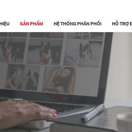
THIỆU
SẢN PHẨM
HỆ THỐNG PHÂN PHỐI
HỖ TRỢ Đ