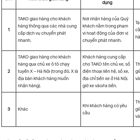
dụng
TAKO giao hàng cho khách
Nơi nhận hàng của Quý
Tạ
hàng thông qua các nhà cung
khách nằm trong phạm
1
cầ
cấp dịch vụ chuyển phát
vi hoạt động của đơn vị
h
nhanh.
chuyển phát nhanh.
TAKO giao hàng cho khách
Khách hàng cung cấp
hàng qua chủ xe ô tô chạy
cho TAKO tên chủ xe, số
Th
2
tuyến X – Hà Nội (trong đó, X là
điện thoại liên hệ, số xe,
gi
địa bàn khách hàng muốn
địa chỉ bến xe ở Hà Nội,
và
nhận hàng).
giờ xe vào/ra bến.
Th
Khi khách hàng có yêu
3
Khác
gi
cầu
v