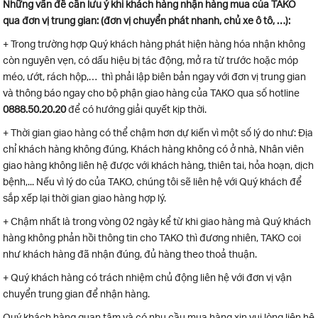
Những vấn đề cần lưu ý khi khách hàng nhận hàng mua của TAKO
qua đơn vị trung gian: (đơn vị chuyển phát nhanh, chủ xe ô tô, …):
+ Trong trường hợp Quý khách hàng phát hiện hàng hóa nhận không
còn nguyên vẹn, có dấu hiệu bị tác động, mở ra từ trước hoặc móp
méo, ướt, rách hộp,… thì phải lập biên bản ngay với đơn vị trung gian
và thông báo ngay cho bộ phận giao hàng của TAKO qua số hotline
0888.50.20.20
để có hướng giải quyết kịp thời.
+ Thời gian giao hàng có thể chậm hơn dự kiến vì một số lý do như: Địa
chỉ khách hàng không đúng, Khách hàng không có ở nhà, Nhân viên
giao hàng không liên hệ được với khách hàng, thiên tai, hỏa hoạn, dịch
bệnh,... Nếu vì lý do của TAKO, chúng tôi sẽ liên hệ với Quý khách để
sắp xếp lại thời gian giao hàng hợp lý.
+ Chậm nhất là trong vòng 02 ngày kể từ khi giao hàng mà Quý khách
hàng không phản hồi thông tin cho TAKO thì đương nhiên, TAKO coi
như khách hàng đã nhận đúng, đủ hàng theo thoả thuận.
+ Quý khách hàng có trách nhiệm chủ động liên hệ với đơn vị vận
chuyển trung gian để nhận hàng.
Quý khách hàng quan tâm và có nhu cầu mua hàng xin vui lòng liên hệ