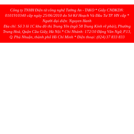
Công ty TNHH Điện tử công nghệ Tường An - TAKO * Giấy CNĐKDN:
0101910340 cấp ngày 25/06/2010 do Sở Kế Hoạch Và Đầu Tư TP. HN cấp *
Người đại diện: Nguyen Hanh
Địa chỉ: Số 3 lô 1C khu đô thị Trung Yên (ngõ 58 Trung Kính rẽ phải), Phường
Trung Hoà, Quận Cầu Giấy, Hà Nội.* Chi Nhánh: 172/10 Đặng Văn Ngữ, P.13,
Q. Phú Nhuận, thành phố Hồ Chí Minh * Điện thoại: (024) 37 833 833