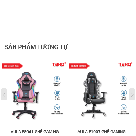
MÔ TẢ SẢN PHẨM
SẢN PHẨM TƯƠNG TỰ
AULA F8041 GHẾ GAMING
AULA F1007 GHẾ GAMING