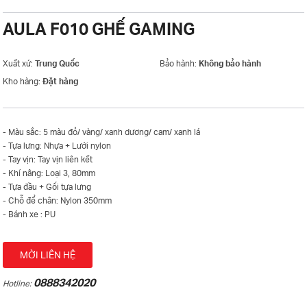
AULA F010 GHẾ GAMING
Xuất xứ:
Trung Quốc
Bảo hành:
Không bảo hành
Kho hàng:
Đặt hàng
- Màu sắc: 5 màu đỏ/ vàng/ xanh dương/ cam/ xanh lá
- Tựa lưng: Nhựa + Lưới nylon
- Tay vịn: Tay vịn liên kết
- Khí nâng: Loại 3, 80mm
- Tựa đầu + Gối tựa lưng
- Chỗ để chân: Nylon 350mm
- Bánh xe : PU
MỜI LIÊN HỆ
0888342020
Hotline: