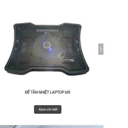
ĐẾ TẢN NHIỆT LAPTOP M5
Q
Xem chi tiết