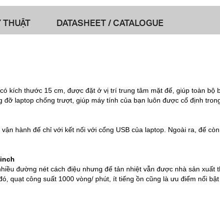
 THUẬT
DATASHEET / CATALOGUE
có kích thước 15 cm, được đặt ở vị trí trung tâm mặt đế, giúp toàn bộ 
 đỡ laptop chống trượt, giúp máy tính của bạn luôn được cố định tron
 vận hành đế chỉ với kết nối với cổng USB của laptop. Ngoài ra, đế còn
 inch
hiều đường nét cách điệu nhưng đế tản nhiệt vẫn được nhà sản xuất th
ó, quạt công suất 1000 vòng/ phút, ít tiếng ồn cũng là ưu điểm nổi bật 