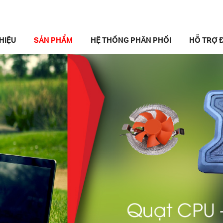
THIỆU
SẢN PHẨM
HỆ THỐNG PHÂN PHỐI
HỖ TRỢ Đ