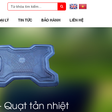
ẠI LÝ
TIN TỨC
BẢO HÀNH
LIÊN HỆ