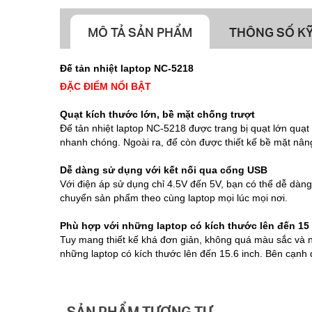
MÔ TẢ SẢN PHẨM
THÔNG SỐ KỸ
Đế tản nhiệt laptop NC-5218
ĐẶC ĐIỂM NỔI BẬT
Quạt kích thước lớn, bề mặt chống trượt
Đế tản nhiệt laptop NC-5218 được trang bị quạt lớn quạt 
nhanh chóng. Ngoài ra, đế còn được thiết kế bề mặt nâng
Dễ dàng sử dụng với kết nối qua cổng USB
Với điện áp sử dụng chỉ 4.5V đến 5V, bạn có thể dễ dàng
chuyển sản phẩm theo cùng laptop mọi lúc mọi nơi.
Phù hợp với những laptop có kích thước lên đến 15
Tuy mang thiết kế khá đơn giản, không quá màu sắc và n
những laptop có kích thước lên đến 15.6 inch. Bên cạnh đ
SẢN PHẨM TƯƠNG TỰ