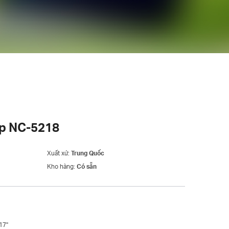
op NC-5218
Xuất xứ:
Trung Quốc
Kho hàng:
Có sẵn
17"