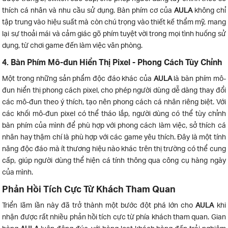
thích cá nhân và nhu cầu sử dụng. Bàn phím cơ của
AULA
không chỉ
tập trung vào hiệu suất mà còn chú trọng vào thiết kế thẩm mỹ, mang
lại sự thoải mái và cảm giác gõ phím tuyệt vời trong mọi tình huống sử
dụng, từ chơi game đến làm việc văn phòng.
4. Bàn Phím Mô-đun Hiển Thị Pixel - Phong Cách Tùy Chỉnh
Một trong những sản phẩm độc đáo khác của
AULA
là bàn phím mô-
đun hiển thị phong cách pixel, cho phép người dùng dễ dàng thay đổi
các mô-đun theo ý thích, tạo nên phong cách cá nhân riêng biệt. Với
các khối mô-đun pixel có thể tháo lắp, người dùng có thể tùy chỉnh
bàn phím của mình để phù hợp với phong cách làm việc, sở thích cá
nhân hay thậm chí là phù hợp với các game yêu thích. Đây là một tính
năng độc đáo mà ít thương hiệu nào khác trên thị trường có thể cung
cấp, giúp người dùng thể hiện cá tính thông qua công cụ hàng ngày
của mình.
Phản Hồi Tích Cực Từ Khách Tham Quan
Triển lãm lần này đã trở thành một bước đột phá lớn cho
AULA
khi
nhận được rất nhiều phản hồi tích cực từ phía khách tham quan. Gian