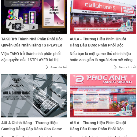
TAKO Trở Thành Nhà Phân Phối Độc
AULA – Thương Hiệu Phím Chuột
Quyền Của Nhãn Hàng 1STPLAYER
Hàng Đầu Được Phân Phối Độc
Tại Thị Trường Việt Nam
Quyền Bởi TAKO Chính Thức Có Mặt
Việc TAKO trở thành nhà phân phối
Nếu bạn là một game thủ chính hiệu
Tại Hệ Thống Bán Lẻ CellphoneS
độc quyền của 1STPLAYER tại thị
hoặc đơn giản là người đam mê công
trường Việt Nam không chỉ giúp nâng
nghệ, chắc hẳn cái tên AULA không
Xem chi tiết
Xem chi tiết
cao sự hiện diện của thương hiệu này
còn xa lạ. Thương hiệu nổi tiếng với
mà còn tạo ra nhiều cơ hội cho người
những thiết bị gaming cao cấp, từ bàn
tiêu dùng tiếp cận các sản phẩm
phím cơ cho đến chuột gaming, đã làm
nguồn máy tính, vỏ case, tản nhiệt và
mưa làm gió trên thị trường quốc tế.
quạt,... chất lượng cao
Tin vui cho các tín đồ công nghệ tại
Việt Nam: AULA chính hãng hiện đã
chính thức có mặt tại hệ thống
CellphoneS, với sự bảo chứng chất
lượng từ nhà phân phối độc quyền
AULA Chính Hãng – Thương Hiệu
AULA – Thương Hiệu Phím Chuột
TAKO.
Gaming Đẳng Cấp Dành Cho Game
Hàng Đầu Được Phân Phối Độc
Thủ Tại Việt Nam
Quyền Bởi TAKO Chính Thức Có Mặt