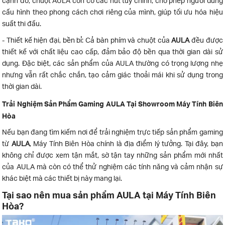
cạnh đó, chuột AULA còn có các nút tùy chỉnh, cho phép người dùng
cấu hình theo phong cách chơi riêng của mình, giúp tối ưu hóa hiệu
suất thi đấu.
- Thiết kế hiện đại, bền bỉ: Cả bàn phím và chuột của
AULA
đều được
thiết kế với chất liệu cao cấp, đảm bảo độ bền qua thời gian dài sử
dụng. Đặc biệt, các sản phẩm của AULA thường có trọng lượng nhẹ
nhưng vẫn rất chắc chắn, tạo cảm giác thoải mái khi sử dụng trong
thời gian dài.
Trải Nghiệm Sản Phẩm Gaming AULA Tại Showroom Máy Tính Biên
Hòa
Nếu bạn đang tìm kiếm nơi để trải nghiệm trực tiếp sản phẩm gaming
từ
AULA
, Máy Tính Biên Hòa chính là địa điểm lý tưởng. Tại đây, bạn
không chỉ được xem tận mắt, sờ tận tay những sản phẩm mới nhất
của AULA mà còn có thể thử nghiệm các tính năng và cảm nhận sự
khác biệt mà các thiết bị này mang lại.
Tại sao nên mua sản phẩm AULA tại Máy Tính Biên
Hòa?