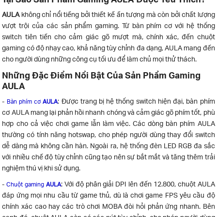
AULA
không chỉ nổi tiếng bởi thiết kế ấn tượng mà còn bởi chất lượng
vượt trội của các sản phẩm gaming. Từ bàn phím cơ với hệ thống
switch tiên tiến cho cảm giác gõ mượt mà, chính xác, đến chuột
gaming có độ nhạy cao, khả năng tùy chỉnh đa dạng, AULA mang đến
cho người dùng những công cụ tối ưu để làm chủ mọi thử thách.
Những Đặc Điểm Nổi Bật Của Sản Phẩm Gaming
AULA
-
: Được trang bị hệ thống switch hiện đại, bàn phím
Bàn phím cơ
AULA
cơ AULA mang lại phản hồi nhanh chóng và cảm giác gõ phím tốt, phù
hợp cho cả việc chơi game lẫn làm việc. Các dòng bàn phím AULA
thường có tính năng hotswap, cho phép người dùng thay đổi switch
dễ dàng mà không cần hàn. Ngoài ra, hệ thống đèn LED RGB đa sắc
với nhiều chế độ tùy chỉnh cũng tạo nên sự bắt mắt và tăng thêm trải
nghiệm thú vị khi sử dụng.
-
: Với độ phân giải DPI lên đến 12.800, chuột AULA
Chuột gaming
AULA
đáp ứng mọi nhu cầu từ game thủ, dù là chơi game FPS yêu cầu độ
chính xác cao hay các trò chơi MOBA đòi hỏi phản ứng nhanh. Bên