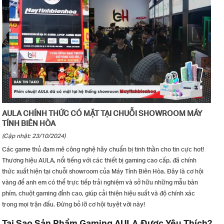
AULA CHÍNH THỨC CÓ MẶT TẠI CHUỖI SHOWROOM MÁY
TÍNH BIÊN HÒA
(Cập nhật: 23/10/2024)
Các game thủ đam mê công nghệ hãy chuẩn bị tinh thần cho tin cực hot!
Thương hiệu AULA, nổi tiếng với các thiết bị gaming cao cấp, đã chính
thức xuất hiện tại chuỗi showroom của Máy Tính Biên Hòa. Đây là cơ hội
vàng để anh em có thể trực tiếp trải nghiệm và sở hữu những mẫu bàn
phím, chuột gaming đỉnh cao, giúp cải thiện hiệu suất và độ chính xác
trong mọi trận đấu. Đừng bỏ lỡ cơ hội tuyệt vời này!
Tại Sao Sản Phẩm Gaming AULA Được Yêu Thích?