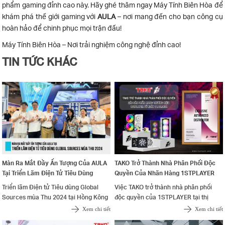
phẩm gaming đỉnh cao này. Hãy ghé thăm ngay Máy Tính Biên Hòa để
khám phá thế giới gaming với
AULA
– nơi mang đến cho bạn công cụ
hoàn hảo để chinh phục mọi trận đấu!
Máy Tính Biên Hòa – Nơi trải nghiệm công nghệ đỉnh cao!
TIN TỨC KHÁC
Màn Ra Mắt Đầy Ấn Tượng Của AULA
TAKO Trở Thành Nhà Phân Phối Độc
Tại Triển Lãm Điện Tử Tiêu Dùng
Quyền Của Nhãn Hàng 1STPLAYER
Global Sources Mùa Thu 2024
Tại Thị Trường Việt Nam
Triển lãm Điện tử Tiêu dùng Global
Việc TAKO trở thành nhà phân phối
Sources mùa Thu 2024 tại Hồng Kông
độc quyền của 1STPLAYER tại thị
đã trở thành một sự kiện quan trọng
trường Việt Nam không chỉ giúp nâng
Xem chi tiết
Xem chi tiết
đối với các tín đồ công nghệ và doanh
cao sự hiện diện của thương hiệu này